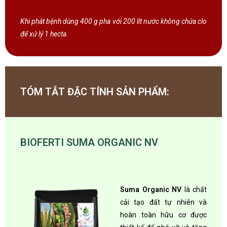
Kh
i
phá
t
bện
h
dùn
g
40
0
g
ph
a
vớ
i
20
0
lí
t
nướ
c
khôn
g
chứ
a
cl
o
đ
ể
x
ử
l
ý
1
hecta.
TÓM TẮT ĐẶC TÍNH SẢN PHẨM:
BIOFERTI SUMA ORGANIC NV
Suma Organic NV
là chất
cải tạo đất tự nhiên và
hoàn toàn hữu cơ được