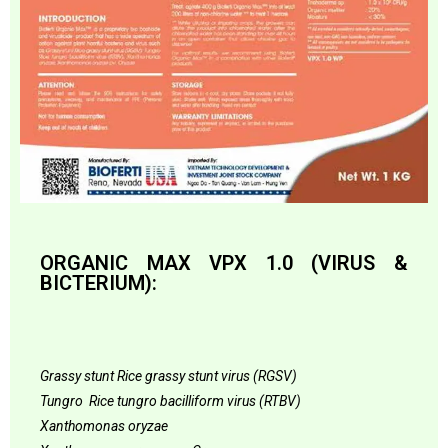
ORGANIC MAX VPX 1.0 (VIRUS &
BICTERIUM):
Grassy stunt Rice grassy stunt virus (RGSV)
T
ungro Rice tungro bacilliform virus (
R
TBV)
Xanthomonas
oryzae