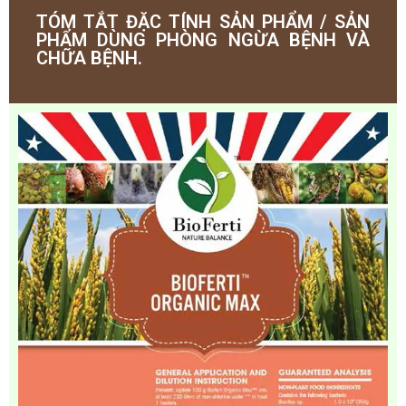
TÓM TẮT ĐẶC TÍNH SẢN PHẨM / SẢN
PHẨM DÙNG PHÒNG NGỪA BỆNH VÀ
CHỮA BỆNH.