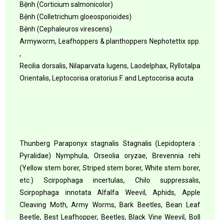
Bệnh (Corticium salmonicolor)
Bệnh (Colletrichum gloeosporioides)
Bệnh (Cephaleuros virescens)
Armyworm, Leafhoppers & planthoppers Nephotettix spp.
,
Recilia dorsalis, Nilaparvata lugens, Laodelphax, Ryllotalpa
Orientalis, Leptocorisa oratorius F. and Leptocorisa acuta
Thunberg Paraponyx stagnalis Stagnalis (Lepidoptera :
Pyralidae) Nymphula, Orseolia oryzae, Brevennia rehi
(Yellow stem borer, Striped stem borer, White stem borer,
etc.) Scirpophaga incertulas, Chilo suppressalis,
Scirpophaga innotata Alfalfa Weevil, Aphids, Apple
Cleaving Moth, Army Worms, Bark Beetles, Bean Leaf
Beetle, Best Leafhopper, Beetles, Black Vine Weevil, Boll