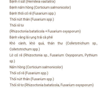
Bệnh rỉ sắt (Hemileia vastatrix)
Bệnh nấm hồng (Corticium salmonicolor)
Bệnh thối cổ rễ (Fusarium spp.)
Thối nứt thân (Fusarium spp.)
Thối rễ tơ
(Rhizoctonia bataticola + Fusarium oxysporum)
Bệnh vàng lá rụng trái cà phê
Khô cành, khô quả, thán thư (Colletotrichum sp.,
Colletotrichum spp.)
Lở cổ rễ (Rhizoctonia sp., Fusarium Oxysporum, Pythium
sp.)
Nấm hồng (Corticium salmonicolor)
Thối cổ rễ (Fusarium spp.)
Thối nứt thân (Fusarium spp.)
Thối rễ tơ (Rhizoctonia bataticola, Fusarium oxysporum)