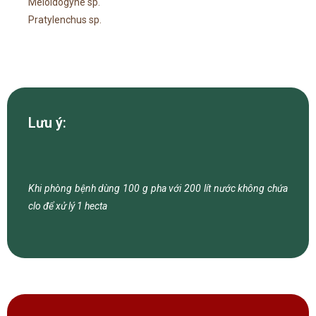
Meloidogyne sp.
Pratylenchus sp.
Lưu ý:
Kh
i
phòn
g
bện
h
dùn
g
10
0
g
ph
a
vớ
i
20
0
lí
t
nướ
c
khôn
g
chứ
a
cl
o
đ
ể
x
ử
l
ý
1
hecta