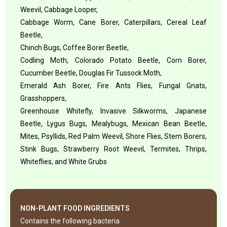
Weevil, Cabbage Looper,
Cabbage Worm, Cane Borer, Caterpillars, Cereal Leaf
Beetle,
Chinch Bugs, Coffee Borer Beetle,
Codling Moth, Colorado Potato Beetle, Corn Borer,
Cucumber Beetle, Douglas Fir Tussock Moth,
Emerald Ash Borer, Fire Ants Flies, Fungal Gnats,
Grasshoppers,
Greenhouse Whitefly, Invasive Silkworms, Japanese
Beetle, Lygus Bugs, Mealybugs, Mexican Bean Beetle,
Mites, Psyllids, Red Palm Weevil, Shore Flies, Stem Borers,
Stink Bugs, Strawberry Root Weevil, Termites, Thrips,
Whiteflies, and White Grubs
NON-PLANT FOOD INGREDIENTS
Contains the following bacteria