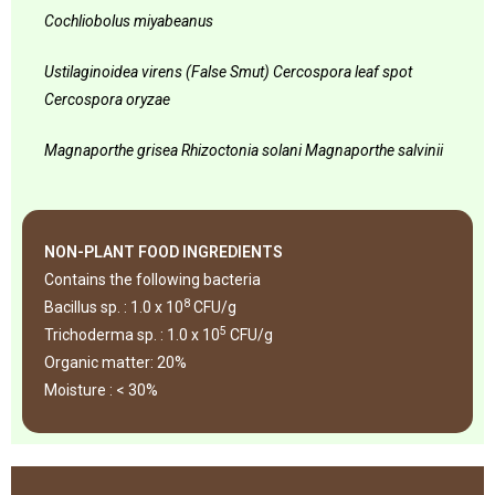
Cochliobolus
miyabeanus
Ustilaginoidea virens (False Smut) Cercospora
leaf
spot
Cercospora
oryzae
Magnaporthe
grisea Rhizoctonia
solani Magnaporthe
salvinii
NON-PLANT FOOD INGREDIENTS
Contains the following bacteria
8
Bacillus sp. : 1.0 x 10
CFU/g
5
Trichoderma sp. : 1.0 x 10
CFU/g
Organic matter: 20%
Moisture : < 30%