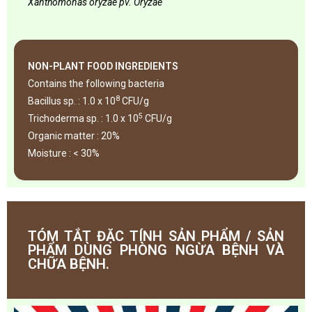
Xanthomonas
oryzae
p
v
. Oryzae
NON-PLANT FOOD INGREDIENTS
Contains the following bacteria
8
Bacillus sp. : 1.0 x 10
CFU/g
5
Trichoderma sp. : 1.0 x 10
CFU/g
Organic matter : 20%
Moisture : < 30%
TÓM TẮT ĐẶC TÍNH SẢN PHẨM / SẢN
PHẨM DÙNG PHÒNG NGỪA BỆNH VÀ
CHỮA BỆNH.