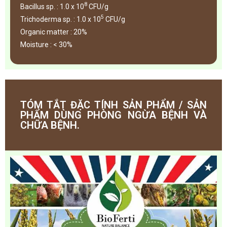
8
Bacillus sp. : 1.0 x 10
CFU/g
5
Trichoderma sp. : 1.0 x 10
CFU/g
Organic matter : 20%
Moisture : < 30%
TÓM TẮT ĐẶC TÍNH SẢN PHẨM / SẢN
PHẨM DÙNG PHÒNG NGỪA BỆNH VÀ
CHỮA BỆNH.