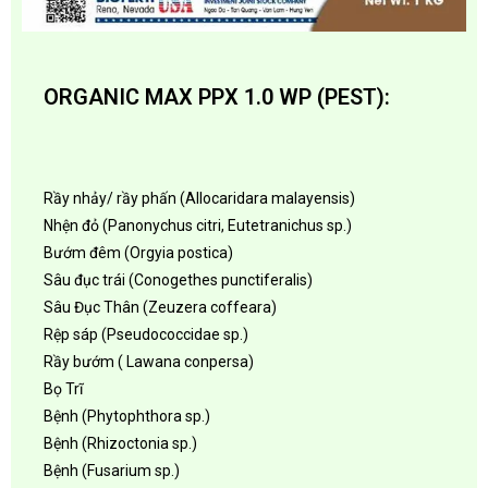
ORGANIC MAX PPX 1.0 WP (PEST):
Rầy nhảy/ rầy phấn (Allocaridara malayensis)
Nhện đỏ (Panonychus citri, Eutetranichus sp.)
Bướm đêm (Orgyia postica)
Sâu đục trái (Conogethes punctiferalis)
Sâu Đục Thân (Zeuzera coffeara)
Rệp sáp (Pseudococcidae sp.)
Rầy bướm ( Lawana conpersa)
Bọ Trĩ
Bệnh (Phytophthora sp.)
Bệnh (Rhizoctonia sp.)
Bệnh (Fusarium sp.)