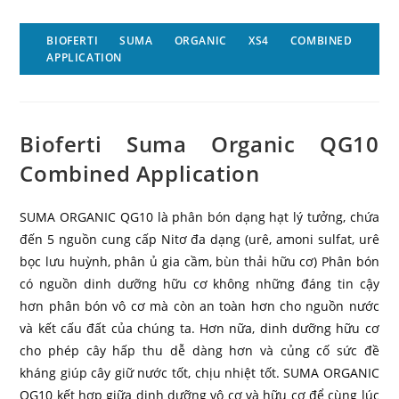
BIOFERTI SUMA ORGANIC XS4 COMBINED
APPLICATION
Bioferti Suma Organic QG10
Combined Application
SUMA ORGANIC QG10 là phân bón dạng hạt lý tưởng, chứa
đến 5 nguồn cung cấp Nitơ đa dạng (urê, amoni sulfat, urê
bọc lưu huỳnh, phân ủ gia cầm, bùn thải hữu cơ) Phân bón
có nguồn dinh dưỡng hữu cơ không những đáng tin cậy
hơn phân bón vô cơ mà còn an toàn hơn cho nguồn nước
và kết cấu đất của chúng ta. Hơn nữa, dinh dưỡng hữu cơ
cho phép cây hấp thu dễ dàng hơn và củng cố sức đề
kháng giúp cây giữ nước tốt, chịu nhiệt tốt. SUMA ORGANIC
QG10 kết hợp giữa dinh dưỡng vô cơ và hữu cơ để cùng lúc