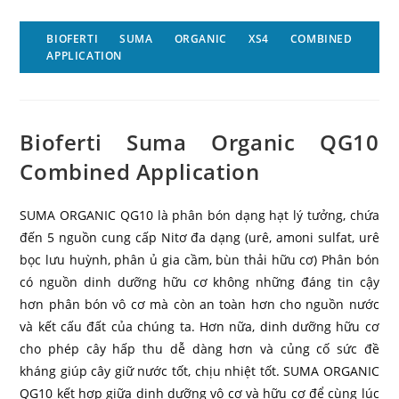
BIOFERTI SUMA ORGANIC XS4 COMBINED
APPLICATION
Bioferti Suma Organic QG10
Combined Application
SUMA ORGANIC QG10 là phân bón dạng hạt lý tưởng, chứa
đến 5 nguồn cung cấp Nitơ đa dạng (urê, amoni sulfat, urê
bọc lưu huỳnh, phân ủ gia cầm, bùn thải hữu cơ) Phân bón
có nguồn dinh dưỡng hữu cơ không những đáng tin cậy
hơn phân bón vô cơ mà còn an toàn hơn cho nguồn nước
và kết cấu đất của chúng ta. Hơn nữa, dinh dưỡng hữu cơ
cho phép cây hấp thu dễ dàng hơn và củng cố sức đề
kháng giúp cây giữ nước tốt, chịu nhiệt tốt. SUMA ORGANIC
QG10 kết hợp giữa dinh dưỡng vô cơ và hữu cơ để cùng lúc