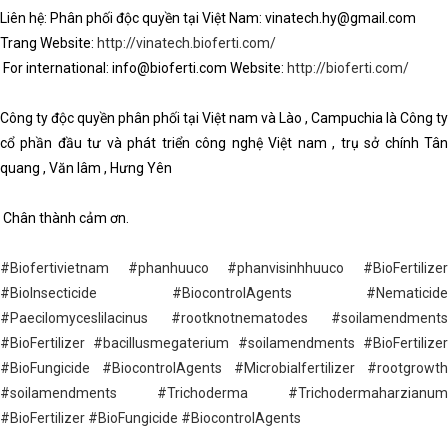
Liên hệ: Phân phối độc quyền tại Việt Nam: vinatech.hy@gmail.com
Trang Website:
http://vinatech.bioferti.com/
For international: info@bioferti.com Website:
http://bioferti.com/
Công ty độc quyền phân phối tại Việt nam và Lào , Campuchia là Công ty
cổ phần đầu tư và phát triển công nghệ Việt nam , trụ sở chính Tân
quang , Văn lâm , Hưng Yên
Chân thành cảm ơn.
#Biofertivietnam
#phanhuuco
#phanvisinhhuuco
#BioFertilize
#BioInsecticide
#BiocontrolAgents
#Nematicide
#Paecilomyceslilacinus
#rootknotnematodes
#soilamendments
#BioFertilizer
#bacillusmegaterium
#soilamendments
#BioFertilize
#BioFungicide
#BiocontrolAgents
#Microbialfertilizer
#rootgrowth
#soilamendments
#Trichoderma
#Trichodermaharzianum
#BioFertilizer
#BioFungicide
#BiocontrolAgents