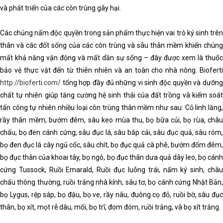
và phát triển của các côn trùng gây hại.
Các chủng nấm độc quyền trong sản phẩm thực hiện vai trò ký sinh trên
thân và các đốt sống của các côn trùng và sâu thân mềm khiến chúng
mất khả năng vận động và mất dần sự sống – đây được xem là thuốc
bảo vệ thực vật đến từ thiên nhiên và an toàn cho nhà nông. Bioferti
http://bioferti.com/
tổng hợp đầy đủ những vi sinh độc quyền và dưỡng
chất tự nhiên giúp tăng cường hệ sinh thái của đất trồng và kiểm soát
tấn công tự nhiên nhiều loại côn trùng thân mềm như sau: Cỏ linh lăng,
rầy thân mềm, bướm đêm, sâu keo mùa thu, bọ bữa củi, bọ rùa, châu
chấu, bọ đen cánh cứng, sâu đục lá, sâu bắp cải, sâu đục quả, sâu róm,
bọ đen đục lá cây ngủ cốc, sâu chít, bọ đục quả cà phê, bướm đốm đêm,
bọ đục thân của khoai tây, bọ ngô, bọ đục thân dưa quả dây leo, bọ cánh
cứng Tussock, Ruồi Emarald, Ruồi đục luỗng trái, nấm ký sinh, châu
chấu thông thường, ruồi trắng nhà kính, sâu tơ, bọ cánh cứng Nhật Bản,
bọ Lygus, rệp sáp, bọ đậu, bọ ve, rầy nâu, đuông cọ đỏ, ruồi bờ, sâu đục
thân, bọ xít, mọt rễ dâu, mối, bọ trĩ, đom đóm, ruồi trắng, và bọ xít trắng.